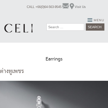
Skip
CALL +66(0)64-563-9545
Visit Us
to
content
MENU
Search
for:
Earrings
ต่างหูเพชร