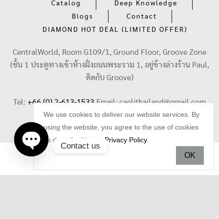
Catalog
Deep Knowledge
Blogs
Contact
DIAMOND HOT DEAL (LIMITED OFFER)
CentralWorld, Room G109/1, Ground Floor, Groove Zone
(ชั้น 1 ประตูทางเข้าห้างฝั่งถนนพระราม 1, อยู่ข้างล่างร้าน Paul,
ติดกับ Groove)
Tel:
+66 (0) 2-613-1533
Email:
caelithailand@gmail.com
We use cookies to deliver our website services. By
using the website, you agree to the use of cookies
as described in our
Privacy Policy
.
Contact us
OK
Open
chaty