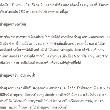
เล็กน้อยได้ เพราะไม่มีคนสังเกตเห็น แต่อย่างไรก็ตามควรเลือกซื้อต่างหูเพชรที่ได้รับการ
เจียระไนระดับ 3EX เพราะจะเล่นไฟสะดุดตามากที่สุด
ต่างหูเพชร ยอดนิยม
หากต้องการ ต่างหูเพชร ที่เล่นไฟระยิบระยับได้ดี ควรเลือก ต่างหูเพชร ฝังหนายเตยแบบ
3 หรือ 4 ขา ยิ่งก้านน้อยก้านบางมากเท่าไหร่ยิ่งเห็นเนื้อเพชรมากเท่านั้น และทำให้ไฟ
สะท้อนผ่านเนื้อเพชรได้เป็นอย่างดี ทำให้เพชรบนต่างหูเกิดประกายไฟวิ่งสะท้อนจน
ระยิบระยับตลอดการสวมใส่ หากเป็น ต่างหูเพชร เม็ดเดี่ยว 5 ตัง หรือ ต่างหูเพชร 3 ตัง
เม็ดเล็ก ๆ สามารถฝังล้อมด้วยเพชรเพื่อเพิ่มขนาดให้ดูใหญ่ขึ้นได้
ต่างหูเพชร ร้าน Celi (เซ-ลี่)
ต่างหูเพชร ของเรามีใบรับรองคุณภาพเพชรจาก GIA เชื่อถือได้ว่าใช้เพชรแท้ 100% เรา
มีดีไซน์ ต่างหูเพชร ทั้งแบบเรียบหรู ทันสมัย และดีไซน์ที่เน้นความระยิบยับในราคาสุด
ประทับใจ ไม่ว่าจะเป็นต่างหูสำหรับใส่ในชีวิตประจำวัน หรือออกงานสำคัญเช่น งาน
หมั้น งานแต่ง ร้านของเราก็มี ต่างหูเพชร ที่ตอบโจทย์