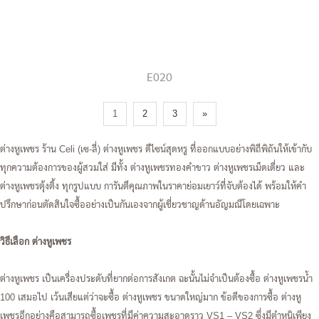
E020
1
2
3
»
ต่างหูเพชร ร้าน Celi (เซ-ลี่) ต่างหูเพชร ดีไซน์สุดหรู ที่ออกแบบอย่างพิถีพิถันให้เข้ากับ
ทุกความต้องการของผู้สวมใส่ มีทั้ง ต่างหูเพชรทองคำขาว ต่างหูเพชรเม็ดเดี่ยว และ
ต่างหูเพชรตุ้งติ้ง ทุกรูปแบบ การันตีคุณภาพในราคาย่อมเยาว์ที่จับต้องได้ พร้อมให้คำ
ปรึกษาก่อนตัดสินใจซื้ออย่างเป็นกันเองจากผู้เชี่ยวชาญด้านอัญมณีโดยเฉพาะ
วิธีเลือก ต่างหูเพชร
ต่างหูเพชร เป็นเครื่องประดับที่ยากต่อการสังเกต ฉะนั้นไม่จำเป็นต้องซื้อ ต่างหูเพชรน้ำ
100 เสมอไป เว้นเสียแต่ว่าจะซื้อ ต่างหูเพชร ขนาดใหญ่มาก ข้อดีของการซื้อ ต่างหู
เพชรอีกอย่างคือสามารถซื้อเพชรที่มีค่าความสะอาดราว VS1 – VS2 ซึ่งมีตำหนิเพียง