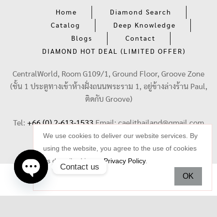
Home
Diamond Search
Catalog
Deep Knowledge
Blogs
Contact
DIAMOND HOT DEAL (LIMITED OFFER)
CentralWorld, Room G109/1, Ground Floor, Groove Zone
(ชั้น 1 ประตูทางเข้าห้างฝั่งถนนพระราม 1, อยู่ข้างล่างร้าน Paul,
ติดกับ Groove)
Tel:
+66 (0) 2-613-1533
Email:
caelithailand@gmail.com
We use cookies to deliver our website services. By
using the website, you agree to the use of cookies
as described in our
Privacy Policy
.
Contact us
OK
Open
chaty