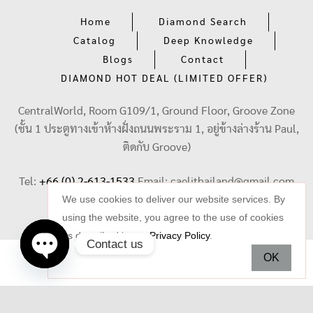
Home
Diamond Search
Catalog
Deep Knowledge
Blogs
Contact
DIAMOND HOT DEAL (LIMITED OFFER)
CentralWorld, Room G109/1, Ground Floor, Groove Zone
(ชั้น 1 ประตูทางเข้าห้างฝั่งถนนพระราม 1, อยู่ข้างล่างร้าน Paul,
ติดกับ Groove)
Tel:
+66 (0) 2-613-1533
Email:
caelithailand@gmail.com
We use cookies to deliver our website services. By
using the website, you agree to the use of cookies
as described in our
Privacy Policy
.
Contact us
OK
Open
chaty