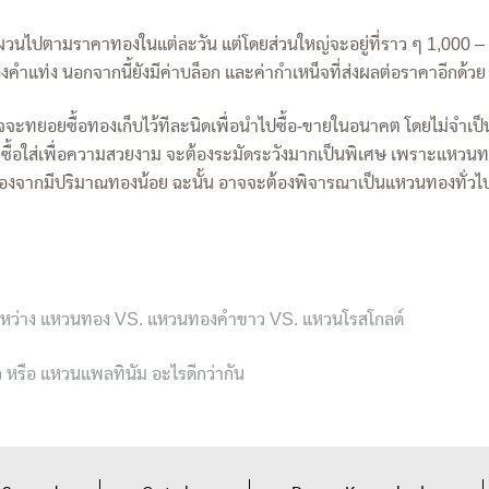
วนไปตามราคาทองในแต่ละวัน แต่โดยส่วนใหญ่จะอยู่ที่ราว ๆ 1,000 – 1,
คำแท่ง นอกจากนี้ยังมีค่าบล็อก และค่ากำเหน็จที่ส่งผลต่อราคาอีกด้ว
นใจจะทยอยซื้อทองเก็บไว้ทีละนิดเพื่อนำไปซื้อ-ขายในอนาคต โดยไม่จำเป
ารซื้อใส่เพื่อความสวยงาม จะต้องระมัดระวังมากเป็นพิเศษ เพราะแหวนท
นื่องจากมีปริมาณทองน้อย ฉะนั้น อาจจะต้องพิจารณาเป็นแหวนทองทั่
หว่าง แหวนทอง VS. แหวนทองคำขาว VS. แหวนโรสโกลด์
รือ แหวนแพลทินัม อะไรดีกว่ากัน