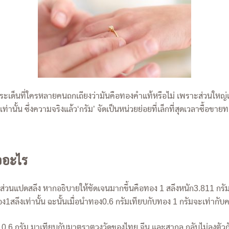
ระเด็นที่ใครหลายคนถกเถียงว่ามันคือทองคำแท้หรือไม่ เพราะส่วนใหญ่เ
เท่านั้น ซึ่งความจริงแล้ว‘กรัม’ จัดเป็นหน่วยย่อยที่เล็กที่สุดเวลาซื้อขาย
ืออะไร
งส่วนแปดสลึง หากอธิบายให้ชัดเจนมากขึ้นคือทอง 1 สลึงหนัก3.811 กรั
1สลึงเท่านั้น ฉะนั้นเมื่อนำทอง0.6 กรัมเทียบกับทอง 1 กรัมจะเท่ากับครึ
0.6 กรัม มาเทียบกับมาตราตวงวัดของไทย จีน และสากล กลับไม่ลงตัวก