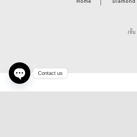
Home
Diamond
(ชั้
Contact us
Open
chaty