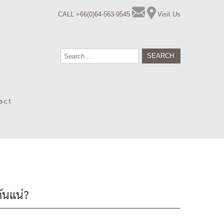
CALL +66(0)64-563-9545
Visit Us
Search
for:
act
ันแน่?