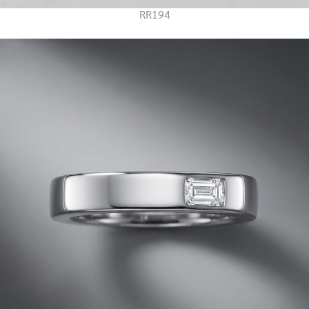
RR194