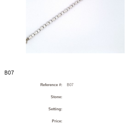
B07
Reference #:
B07
Stone:
Setting:
Price: