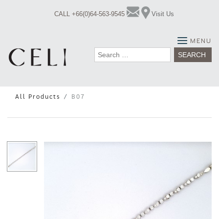
Skip
CALL +66(0)64-563-9545
Visit Us
to
content
MENU
Search
for:
All Products
B07