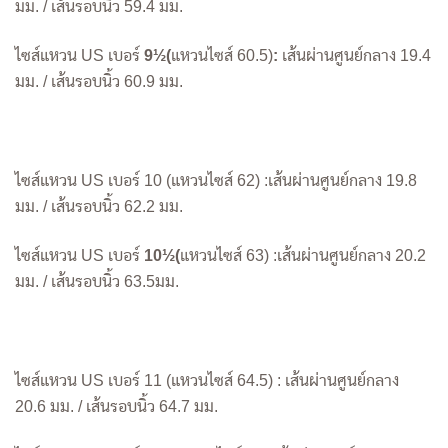
มม. / เส้นรอบนิ้ว 59.4 มม.
ไซส์แหวน US เบอร์
9½(
แหวนไซส์ 60.5)
:
เส้นผ่านศูนย์กลาง 19.4
มม. / เส้นรอบนิ้ว 60.9 มม.
ไซส์แหวน US เบอร์ 10 (แหวนไซส์ 62) :เส้นผ่านศูนย์กลาง 19.8
มม. / เส้นรอบนิ้ว 62.2 มม.
ไซส์แหวน US เบอร์
10½(
แหวนไซส์ 63) :เส้นผ่านศูนย์กลาง 20.2
มม. / เส้นรอบนิ้ว 63.5มม.
ไซส์แหวน US เบอร์ 11 (แหวนไซส์ 64.5) : เส้นผ่านศูนย์กลาง
20.6 มม. / เส้นรอบนิ้ว 64.7 มม.