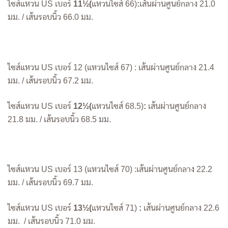
ไซส์แหวน US เบอร์
11½(
แหวนไซส์ 66)
:
เส้นผ่านศูนย์กลาง 21.0
มม. / เส้นรอบนิ้ว 66.0 มม.
ไซส์แหวน US เบอร์ 12 (แหวนไซส์ 67) : เส้นผ่านศูนย์กลาง 21.4
มม. / เส้นรอบนิ้ว 67.2 มม.
ไซส์แหวน US เบอร์
12½(
แหวนไซส์ 68.5)
:
เส้นผ่านศูนย์กลาง
21.8 มม. / เส้นรอบนิ้ว 68.5 มม.
ไซส์แหวน US เบอร์ 13 (แหวนไซส์ 70) :เส้นผ่านศูนย์กลาง 22.2
มม. / เส้นรอบนิ้ว 69.7 มม.
ไซส์แหวน US เบอร์
13½(
แหวนไซส์ 71)
:
เส้นผ่านศูนย์กลาง 22.6
มม. / เส้นรอบนิ้ว 71.0 มม.