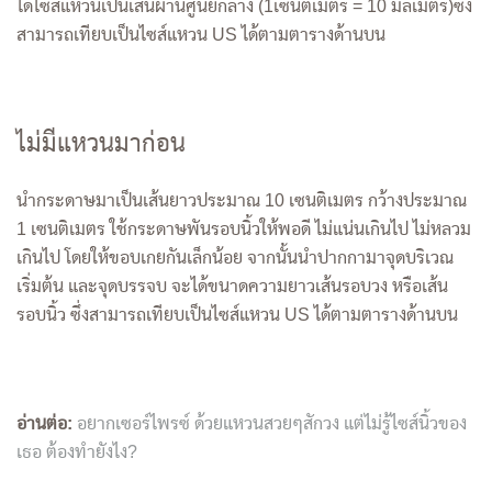
ได้ไซส์แหวนเป็นเส้นผ่านศูนย์กลาง
(1
เซนติเมตร
= 10
มิลิเมตร
)
ซึ่ง
สามารถเทียบเป็นไซส์แหวน
US
ได้ตามตารางด้านบน
ไม่มีแหวนมาก่อน
นำกระดาษมาเป็นเส้นยาวประมาณ
10
เซนติเมตร กว้างประมาณ
1
เซนติเมตร ใช้กระดาษพันรอบนิ้วให้พอดี ไม่แน่นเกินไป ไม่หลวม
เกินไป โดยให้ขอบเกยกันเล็กน้อย จากนั้นนำปากกามาจุดบริเวณ
เริ่มต้น และจุดบรรจบ จะได้ขนาดความยาวเส้นรอบวง หรือเส้น
รอบนิ้ว ซึ่งสามารถเทียบเป็นไซส์แหวน
US
ได้ตามตารางด้านบน
อ่านต่อ:
อยากเซอร์ไพรซ์ ด้วยแหวนสวยๆสักวง แต่ไม่รู้ไซส์นิ้วของ
เธอ ต้องทำยังไง?