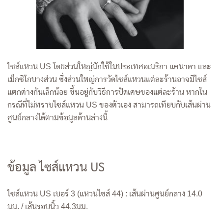
ไซส์แหวน US โดยส่วนใหญ่มักใช้ในประเทศอเมริกา แคนาดา และ
เม็กซิโกบางส่วน ซึ่งส่วนใหญ่การวัดไซส์แหวนแต่ละร้านอาจมีไซส์
แตกต่างกันเล็กน้อย ขึ้นอยู่กับวิธีการปัดเศษของแต่ละร้าน หากใน
กรณีที่ไม่ทราบไซส์แหวน US ของตัวเอง สามารถเทียบกับเส้นผ่าน
ศูนย์กลางได้ตามข้อมูลด้านล่างนี้
ข้อมูล ไซส์แหวน US
ไซส์แหวน US เบอร์ 3 (แหวนไซส์ 44) : เส้นผ่านศูนย์กลาง 14.0
มม. / เส้นรอบนิ้ว 44.3มม.