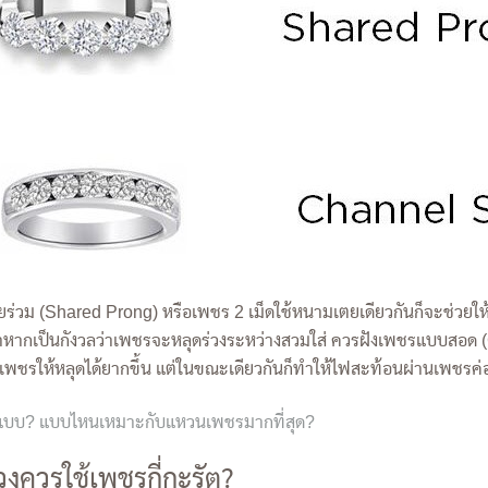
ร่วม (Shared Prong) หรือเพชร 2 เม็ดใช้หนามเตยเดียวกันก็จะช่วย
แต่ถ้าหากเป็นกังวลว่าเพชรจะหลุดร่วงระหว่างสวมใส่ ควรฝังเพชรแบบสอด 
ึดเพชรให้หลุดได้ยากขึ้น แต่ในขณะเดียวกันก็ทำให้ไฟสะท้อนผ่านเพชรค
ี่แบบ? แบบไหนเหมาะกับแหวนเพชรมากที่สุด?
ควรใช้เพชรกี่กะรัต?