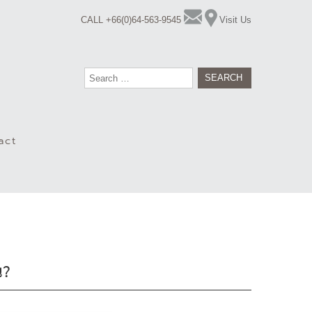
CALL +66(0)64-563-9545
Visit Us
Search
for:
act
น?