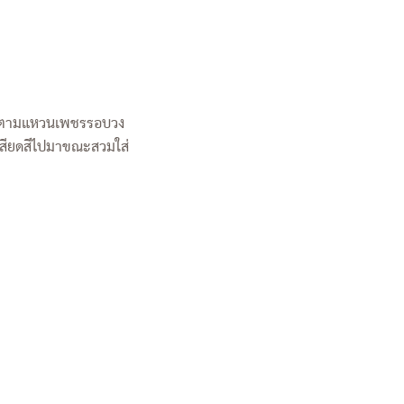
ไรก็ตามแหวนเพชรรอบวง
ะเสียดสีไปมาขณะสวมใส่