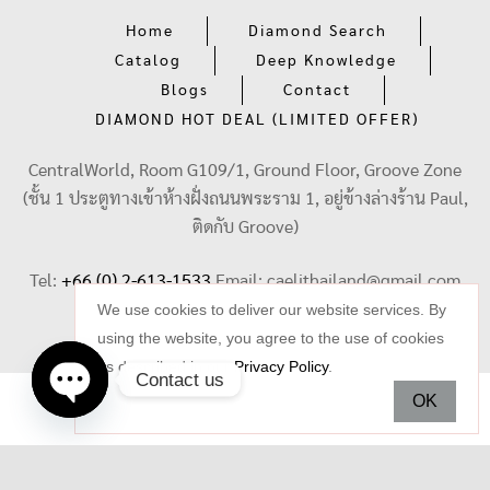
Home
Diamond Search
Catalog
Deep Knowledge
Blogs
Contact
DIAMOND HOT DEAL (LIMITED OFFER)
CentralWorld, Room G109/1, Ground Floor, Groove Zone
(ชั้น 1 ประตูทางเข้าห้างฝั่งถนนพระราม 1, อยู่ข้างล่างร้าน Paul,
ติดกับ Groove)
Tel:
+66 (0) 2-613-1533
Email:
caelithailand@gmail.com
We use cookies to deliver our website services. By
using the website, you agree to the use of cookies
as described in our
Privacy Policy
.
Contact us
OK
Open
chaty