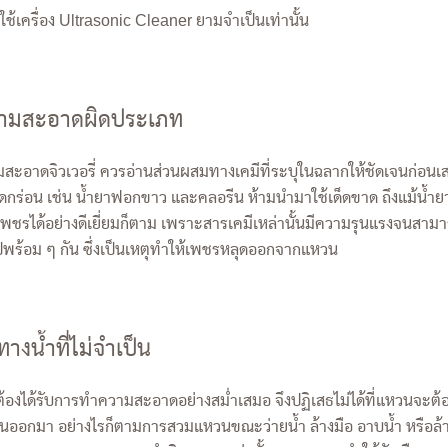
วรใช้เครื่อง Ultrasonic Cleaner ยามจำเป็นเท่านั้น
ความสะอาดผิดประเภท
สะอาดจิวเวอรี่ ควรอ่านส่วนผสมทางเคมีที่ระบุในฉลากให้ชัดเจนก่อนเสมอ 
กัดกร่อน เช่น น้ำยาฟอกขาว และคลอรีน ห้ามนำมาใช้เด็ดขาด ถึงแม้น้ำยา
ชรได้อย่างดีเยี่ยมก็ตาม เพราะสารเคมีเหล่านั้นมีความรุนแรงจนสามาร
พร้อม ๆ กัน ซึ่งเป็นเหตุทำให้เพชรหลุดออกจากแหวน
างน้ำที่ไม่จำเป็น
งได้รับการทำความสะอาดอย่างสม่ำเสมอ จึงปฏิเสธไม่ได้ที่แหวนจะต้องถ
อกมา อย่างไรก็ตามการสวมแหวนขณะว่ายน้ำ ล้างมือ อาบน้ำ หรือล้าง