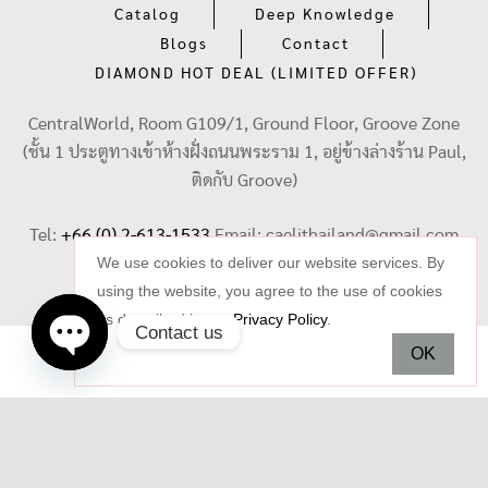
Catalog
Deep Knowledge
Blogs
Contact
DIAMOND HOT DEAL (LIMITED OFFER)
CentralWorld, Room G109/1, Ground Floor, Groove Zone
(ชั้น 1 ประตูทางเข้าห้างฝั่งถนนพระราม 1, อยู่ข้างล่างร้าน Paul,
ติดกับ Groove)
Tel:
+66 (0) 2-613-1533
Email:
caelithailand@gmail.com
We use cookies to deliver our website services. By
using the website, you agree to the use of cookies
as described in our
Privacy Policy
.
Contact us
OK
Open
chaty