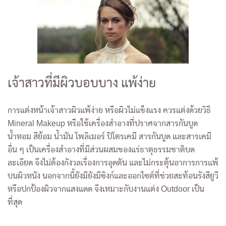
เจ้าสาวที่มีผิวบอบบาง แพ้ง่าย
การแต่งหน้าเจ้าสาวผิวแพ้ง่าย หรือผิวไม่แข็งแรง ควรแต่งด้วยวิธี
Mineral Makeup หรือใช้เครื่องสำอางที่ปราศจากสารกันบูด
น้ำหอม สีย้อม น้ำมัน โพลิเมอร์ ปิโตรเคมี สารกันบูด และสารเคมี
อื่น ๆ เป็นเครื่องสำอางที่มีส่วนผสมของแร่ธาตุธรรมชาติบด
ละเอียด จึงไม่ต้องกังวลเรื่องการอุดตัน และไม่กระตุ้นอาการการแพ้
บนผิวหนัง นอกจากนี้ยังมียังมีซิงก์และออกไซต์ที่ช่วยสะท้อนรังสียูวี
หรือปกป้องผิวจากแสงแดด จึงเหมาะกับงานแต่ง Outdoor เป็น
ที่สุด