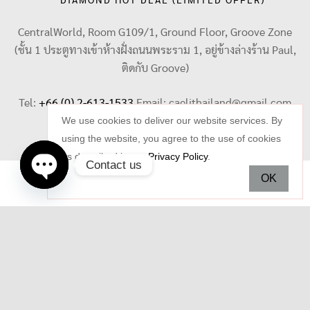
DIAMOND HOT DEAL (LIMITED OFFER)
CentralWorld, Room G109/1, Ground Floor, Groove Zone
(ชั้น 1 ประตูทางเข้าห้างฝั่งถนนพระราม 1, อยู่ข้างล่างร้าน Paul,
ติดกับ Groove)
Tel:
+66 (0) 2-613-1533
Email:
caelithailand@gmail.com
We use cookies to deliver our website services. By
using the website, you agree to the use of cookies
as described in our
Privacy Policy
.
Contact us
OK
Open
chaty
Copyright © 2026 Celi Jewelry. All rights reserved.