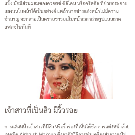
แป้ง มักมีส่วนผสมของควอตซ์ ซิลิโคน หรือคริสตัล ที่ช่วยกระจาย
แสงบนใบหน้าได้เป็นอย่างดี แต่ถ้าหากช่างแต่งหน้าไม่มีความ
ชำนาญ จะกลายเป็นคราบขาวบนใบหน้าเวลาถ่ายรูปแบบสาด
แฟลชในทันที
เจ้าสาวที่เป็นสิว มีริ้วรอย
การแต่งหน้าเจ้าสาวที่มีสิว หรือริ้วร่องที่เห็นได้ชัด ควรแต่งหน้าด้วย
เทคนิค Airbrush Makeup ซึ่งอาศัยวิธีการพ่นเครื่องสำอางลงไป